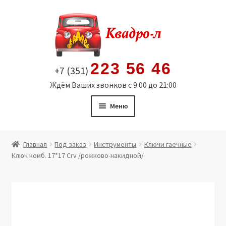
Перейти
Перейти
к
к
навигации
содержимому
223 56 46
+7 (351)
Ждём Ваших звонков с 9:00 до 21:00
Меню
Главная
Главная
Под заказ
Инструменты
Ключи гаечные
Ключ комб. 17*17 Crv /рожково-накидной/
Витрина
Мой аккаунт
Политика в отношении обработки персональных
данных