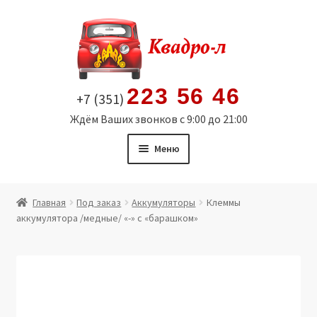
Перейти
Перейти
к
к
навигации
содержимому
223 56 46
+7 (351)
Ждём Ваших звонков с 9:00 до 21:00
Меню
Главная
Главная
Под заказ
Аккумуляторы
Клеммы
аккумулятора /медные/ «-» с «барашком»
Витрина
Мой аккаунт
Политика в отношении обработки персональных
данных