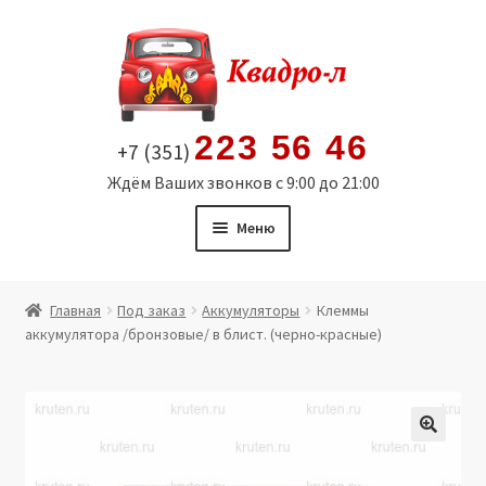
Перейти
Перейти
к
к
навигации
содержимому
223 56 46
+7 (351)
Ждём Ваших звонков с 9:00 до 21:00
Меню
Главная
Главная
Под заказ
Аккумуляторы
Клеммы
аккумулятора /бронзовые/ в блист. (черно-красные)
Витрина
Мой аккаунт
Политика в отношении обработки персональных
🔍
данных