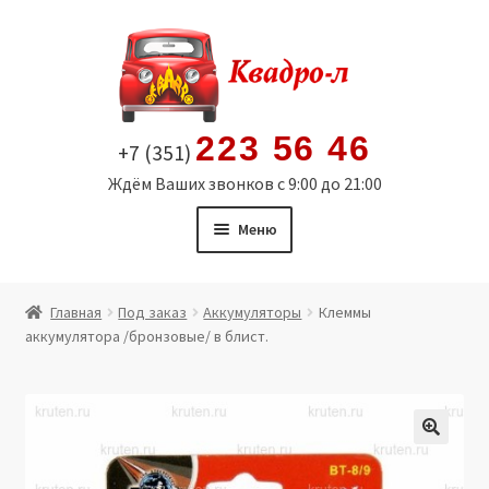
Перейти
Перейти
к
к
навигации
содержимому
223 56 46
+7 (351)
Ждём Ваших звонков с 9:00 до 21:00
Меню
Главная
Главная
Под заказ
Аккумуляторы
Клеммы
аккумулятора /бронзовые/ в блист.
Витрина
Мой аккаунт
Политика в отношении обработки персональных
🔍
данных