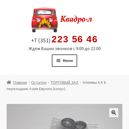
Перейти
Перейти
к
к
навигации
содержимому
223 56 46
+7 (351)
Ждём Ваших звонков с 9:00 до 21:00
Меню
Главная
Главная
Остатки
ТОРГОВЫЙ ЗАЛ
Клеммы А К Б
переходник Азия-Европа (конус)
Витрина
Мой аккаунт
Политика в отношении обработки персональных
🔍
данных