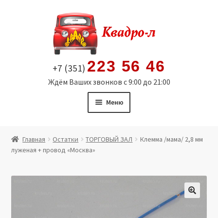
Перейти
Перейти
к
к
навигации
содержимому
223 56 46
+7 (351)
Ждём Ваших звонков с 9:00 до 21:00
Меню
Главная
Главная
Остатки
ТОРГОВЫЙ ЗАЛ
Клемма /мама/ 2,8 мм
луженая + провод «Москва»
Витрина
Мой аккаунт
Политика в отношении обработки персональных
🔍
данных