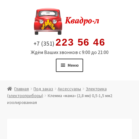
Перейти
Перейти
к
к
навигации
содержимому
223 56 46
+7 (351)
Ждём Ваших звонков с 9:00 до 21:00
Меню
Главная
Главная
Под заказ
Аксессуары
Электрика
(электроприборы)
Клемма «мама» (2,8 мм) 0,5-1,5 мм2
Витрина
изолированная
Мой аккаунт
Политика в отношении обработки персональных
данных