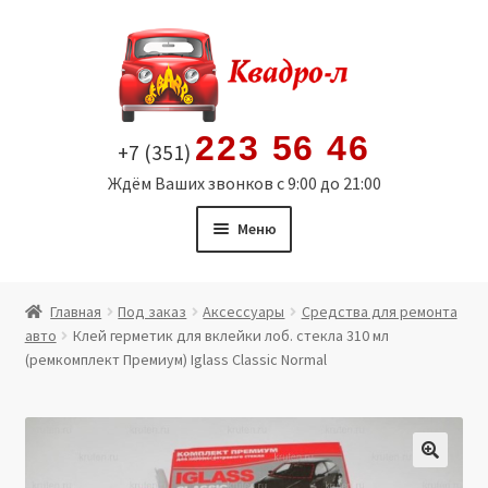
Перейти
Перейти
к
к
навигации
содержимому
223 56 46
+7 (351)
Ждём Ваших звонков с 9:00 до 21:00
Меню
Главная
Главная
Под заказ
Аксессуары
Средства для ремонта
авто
Клей герметик для вклейки лоб. стекла 310 мл
Витрина
(ремкомплект Премиум) Iglass Classic Normal
Мой аккаунт
Политика в отношении обработки персональных
🔍
данных