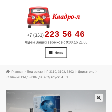
Перейти
Перейти
к
к
навигации
содержимому
223 56 46
+7 (351)
Ждём Ваших звонков с 9:00 до 21:00
Меню
Главная
Главная
Под заказ
Г-3110, 3102, 3302
Двигатель
Клапаны ГРМ /Г-3302 дв. 402/ впуск. 4 шт.
Витрина
Мой аккаунт
Политика в отношении обработки персональных
🔍
данных