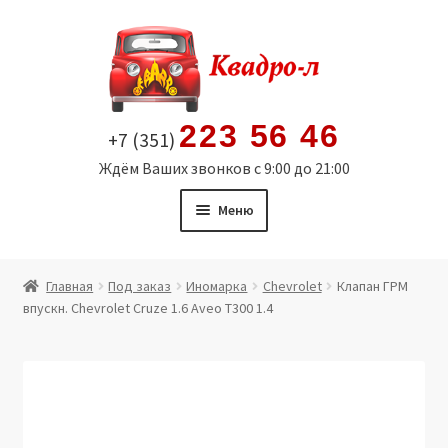
Перейти
Перейти
к
к
навигации
содержимому
223 56 46
+7 (351)
Ждём Ваших звонков с 9:00 до 21:00
Меню
Главная
Главная
Под заказ
Иномарка
Chevrolet
Клапан ГРМ
впускн. Chevrolet Cruze 1.6 Aveo T300 1.4
Витрина
Мой аккаунт
Политика в отношении обработки персональных
данных