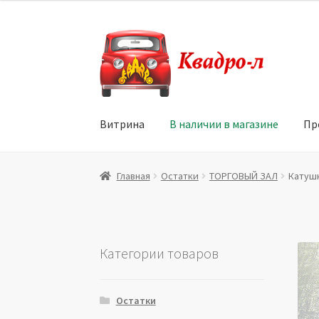
Перейти
Перейти
к
к
навигации
содержимому
Витрина
В наличии в магазине
Пр
Главная
Витрина
Мой аккаунт
Политика в 
Главная
Остатки
ТОРГОВЫЙ ЗАЛ
Катушк
Юридические данные
Категории товаров
Остатки