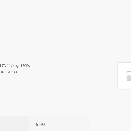
17А-11/код 1960v
ОВЫЙ ЗАЛ
5292