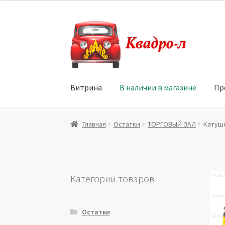
Перейти
Перейти
к
к
навигации
содержимому
Витрина
В наличии в магазине
Пр
Главная
Витрина
Мой аккаунт
Политика в 
Главная
Остатки
ТОРГОВЫЙ ЗАЛ
Катушк
Юридические данные
Категории товаров
Остатки