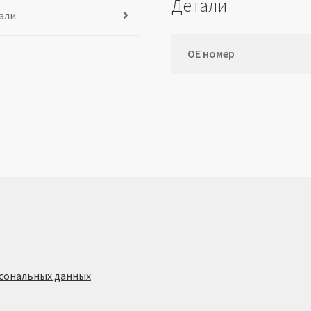
Детали
али
ОЕ номер
сональных данных