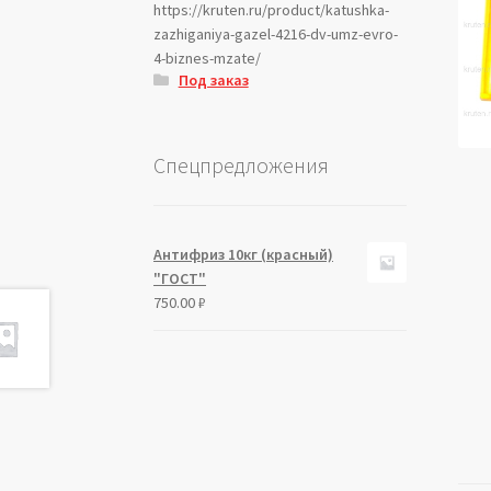
https://kruten.ru/product/katushka-
zazhiganiya-gazel-4216-dv-umz-evro-
4-biznes-mzate/
Под заказ
Спецпредложения
Антифриз 10кг (красный)
"ГОСТ"
750.00
₽