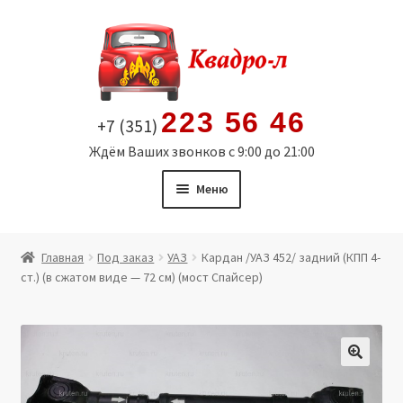
Перейти
Перейти
к
к
навигации
содержимому
223 56 46
+7 (351)
Ждём Ваших звонков с 9:00 до 21:00
Меню
Главная
Главная
Под заказ
УАЗ
Кардан /УАЗ 452/ задний (КПП 4-
ст.) (в сжатом виде — 72 см) (мост Спайсер)
Витрина
Мой аккаунт
Политика в отношении обработки персональных
🔍
данных