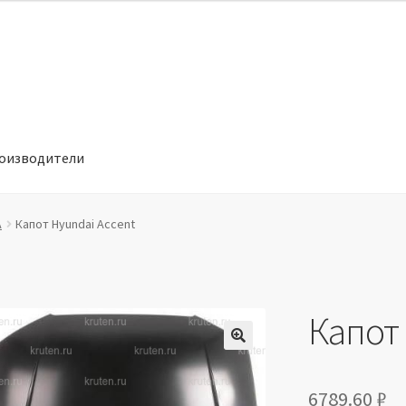
оизводители
отношении обработки персональных данных
Производители
A
Капот Hyundai Accent
Капот 
🔍
6789.60
₽