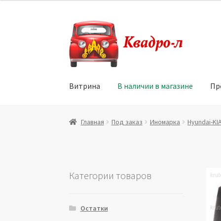
Перейти
Перейти
к
к
навигации
содержимому
Витрина
В наличии в магазине
Пр
Главная
Витрина
Мой аккаунт
Политика в 
Главная
Под заказ
Иномарка
Hyundai-KI
Юридические данные
Категории товаров
Остатки