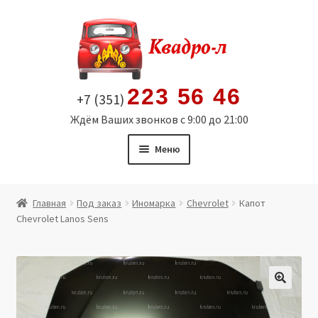
Перейти
Перейти
к
к
навигации
содержимому
223 56 46
+7 (351)
Ждём Ваших звонков с 9:00 до 21:00
Меню
Главная
Главная
Под заказ
Иномарка
Chevrolet
Капот
Chevrolet Lanos Sens
Витрина
Мой аккаунт
Политика в отношении обработки персональных
🔍
данных