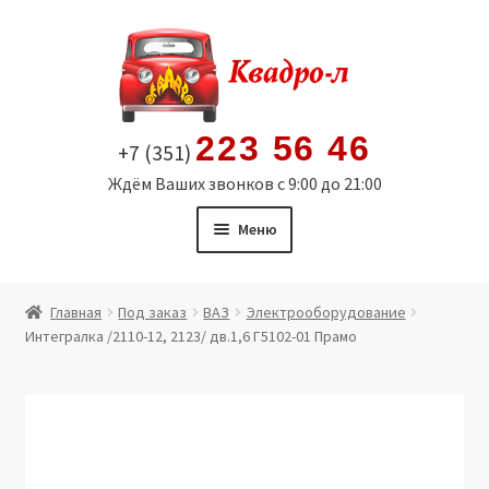
Перейти
Перейти
к
к
навигации
содержимому
223 56 46
+7 (351)
Ждём Ваших звонков с 9:00 до 21:00
Меню
Главная
Главная
Под заказ
ВАЗ
Электрооборудование
Интегралка /2110-12, 2123/ дв.1,6 Г5102-01 Прамо
Витрина
Мой аккаунт
Политика в отношении обработки персональных
данных