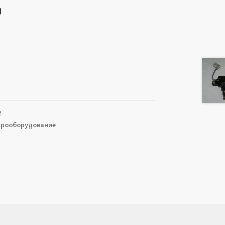
о
4
трооборудование