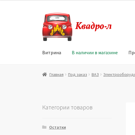
Перейти
Перейти
к
к
навигации
содержимому
Витрина
В наличии в магазине
Пр
Главная
Витрина
Мой аккаунт
Политика в 
Главная
Под заказ
ВАЗ
Электрооборуд
Юридические данные
Категории товаров
Остатки