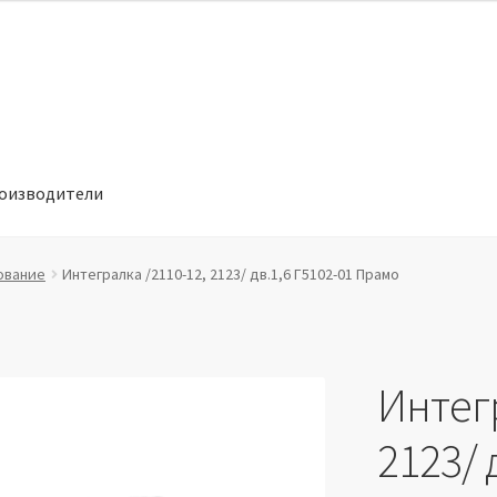
оизводители
отношении обработки персональных данных
Производители
ование
Интегралка /2110-12, 2123/ дв.1,6 Г5102-01 Прамо
Интегр
2123/ 