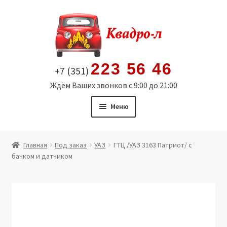
Перейти
Перейти
к
к
навигации
содержимому
223 56 46
+7 (351)
Ждём Ваших звонков с 9:00 до 21:00
Меню
Главная
Главная
Под заказ
УАЗ
ГТЦ /УАЗ 3163 Патриот/ с
бачком и датчиком
Витрина
Мой аккаунт
Политика в отношении обработки персональных
данных