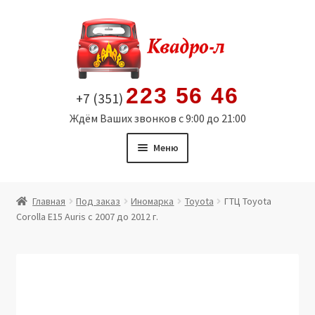
Перейти
Перейти
к
к
навигации
содержимому
223 56 46
+7 (351)
Ждём Ваших звонков с 9:00 до 21:00
Меню
Главная
Главная
Под заказ
Иномарка
Toyota
ГТЦ Toyota
Corolla E15 Auris с 2007 до 2012 г.
Витрина
Мой аккаунт
Политика в отношении обработки персональных
данных