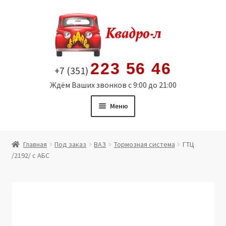
Перейти
Перейти
к
к
навигации
содержимому
223 56 46
+7 (351)
Ждём Ваших звонков с 9:00 до 21:00
Меню
Главная
Главная
Под заказ
ВАЗ
Тормозная система
ГТЦ
/2192/ с АБС
Витрина
Мой аккаунт
Политика в отношении обработки персональных
данных