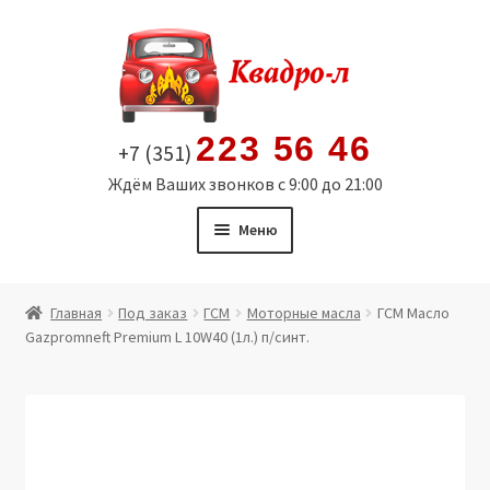
Перейти
Перейти
к
к
навигации
содержимому
223 56 46
+7 (351)
Ждём Ваших звонков с 9:00 до 21:00
Меню
Главная
Главная
Под заказ
ГСМ
Моторные масла
ГСМ Масло
Gazpromneft Premium L 10W40 (1л.) п/синт.
Витрина
Мой аккаунт
Политика в отношении обработки персональных
данных