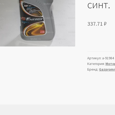
синт.
337.71
₽
Артикул:
a-91984
Категория:
Мото
Бренд:
Gazpromn