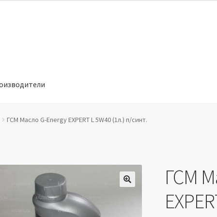
оизводители
отношении обработки персональных данных
Производители
ГСМ Масло G-Energy EXPERT L 5W40 (1л.) п/синт.
ГСМ М
🔍
EXPERT