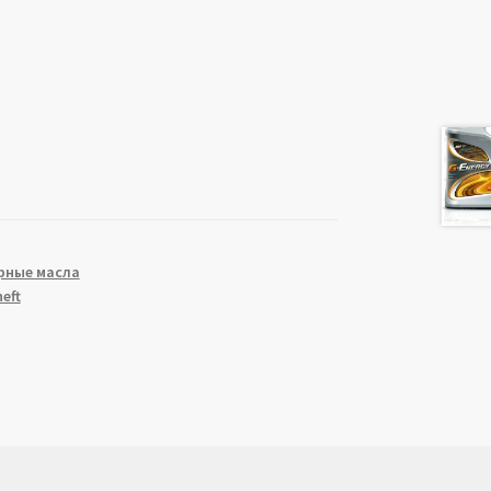
рные масла
eft