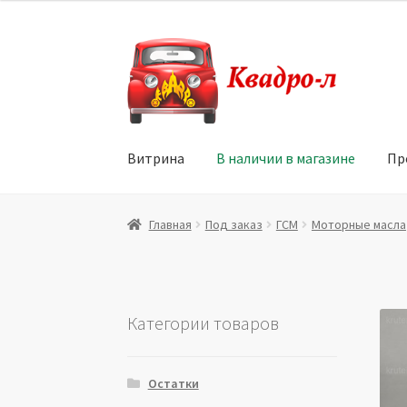
Перейти
Перейти
к
к
навигации
содержимому
Витрина
В наличии в магазине
Пр
Главная
Витрина
Мой аккаунт
Политика в 
Главная
Под заказ
ГСМ
Моторные масла
Юридические данные
Категории товаров
Остатки