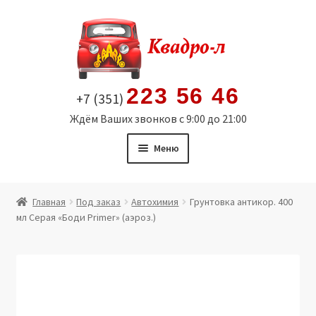
Перейти
Перейти
к
к
навигации
содержимому
223 56 46
+7 (351)
Ждём Ваших звонков с 9:00 до 21:00
Меню
Главная
Главная
Под заказ
Автохимия
Грунтовка антикор. 400
мл Серая «Боди Primer» (аэроз.)
Витрина
Мой аккаунт
Политика в отношении обработки персональных
данных