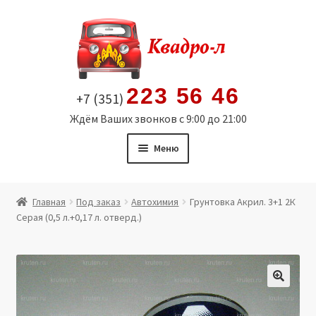
Перейти
Перейти
к
к
навигации
содержимому
223 56 46
+7 (351)
Ждём Ваших звонков с 9:00 до 21:00
Меню
Главная
Главная
Под заказ
Автохимия
Грунтовка Акрил. 3+1 2К
Серая (0,5 л.+0,17 л. отверд.)
Витрина
Мой аккаунт
Политика в отношении обработки персональных
🔍
данных