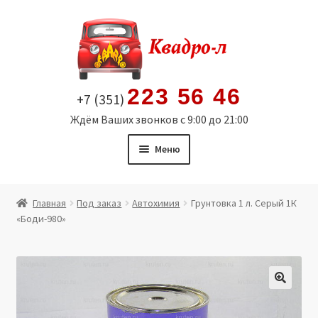
Перейти
Перейти
к
к
навигации
содержимому
223 56 46
+7 (351)
Ждём Ваших звонков с 9:00 до 21:00
Меню
Главная
Главная
Под заказ
Автохимия
Грунтовка 1 л. Серый 1К
«Боди-980»
Витрина
Мой аккаунт
Политика в отношении обработки персональных
🔍
данных