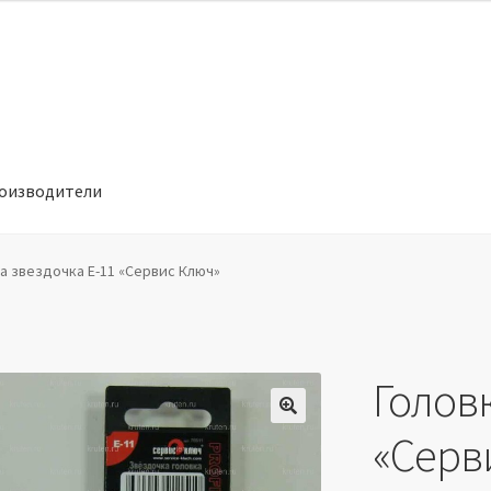
оизводители
отношении обработки персональных данных
Производители
а звездочка Е-11 «Сервис Ключ»
Головк
🔍
«Серв