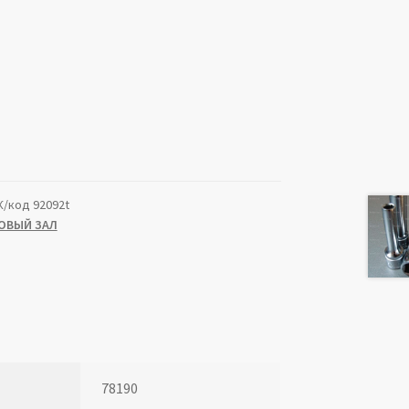
К/код 92092t
ОВЫЙ ЗАЛ
78190