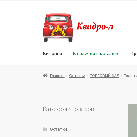
Перейти
Перейти
к
к
навигации
содержимому
Витрина
В наличии в магазине
Пр
Главная
Витрина
Мой аккаунт
Политика в 
Главная
Остатки
ТОРГОВЫЙ ЗАЛ
Головк
Юридические данные
Категории товаров
Остатки