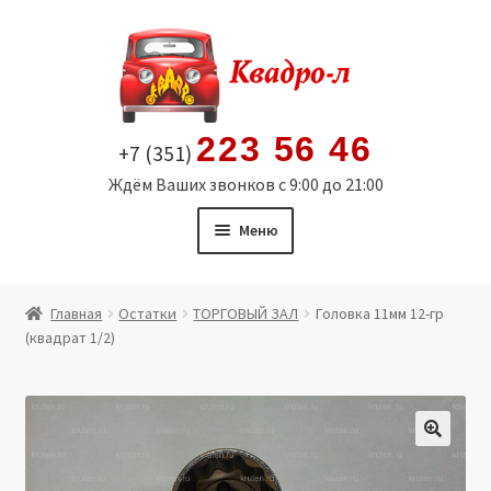
Перейти
Перейти
к
к
навигации
содержимому
223 56 46
+7 (351)
Ждём Ваших звонков с 9:00 до 21:00
Меню
Главная
Главная
Остатки
ТОРГОВЫЙ ЗАЛ
Головка 11мм 12-гр
(квадрат 1/2)
Витрина
Мой аккаунт
Политика в отношении обработки персональных
🔍
данных