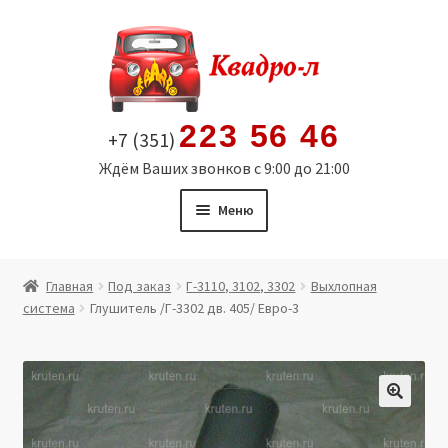
Перейти
Перейти
к
к
навигации
содержимому
223 56 46
+7 (351)
Ждём Ваших звонков с 9:00 до 21:00
Меню
Главная
Главная
Под заказ
Г-3110, 3102, 3302
Выхлопная
система
Глушитель /Г-3302 дв. 405/ Евро-3
Витрина
Мой аккаунт
Политика в отношении обработки персональных
🔍
данных