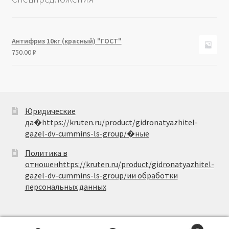
Антифриз 10кг (красный) "ГОСТ"
750.00
₽
Юридические
да�https://kruten.ru/product/gidronatyazhitel-
gazel-dv-cummins-ls-group/�ные
Политика в
отношенhttps://kruten.ru/product/gidronatyazhitel-
gazel-dv-cummins-ls-group/ии обработки
персональных данных