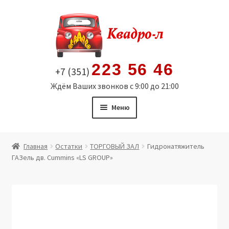
Перейти
Перейти
к
к
навигации
содержимому
223 56 46
+7 (351)
Ждём Ваших звонков с 9:00 до 21:00
Меню
Главная
Главная
Остатки
ТОРГОВЫЙ ЗАЛ
Гидронатяжитель
ГАЗель дв. Cummins «LS GROUP»
Витрина
Мой аккаунт
Политика в отношении обработки персональных
данных