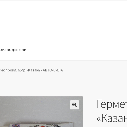
оизводители
отношении обработки персональных данных
Производители
ик прокл. 65гр «Казань» АВТО-СИЛА
Герме
🔍
«Каза