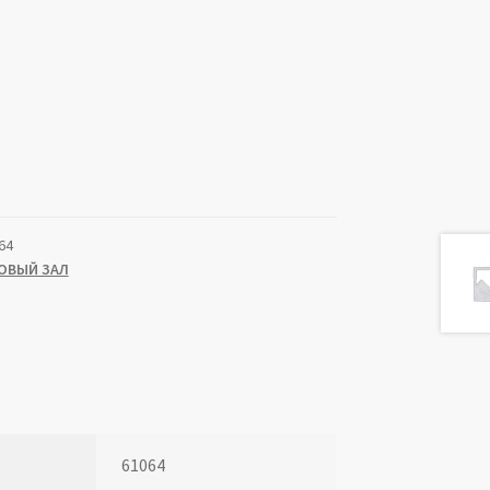
64
ОВЫЙ ЗАЛ
61064