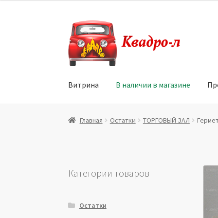
Перейти
Перейти
к
к
навигации
содержимому
Витрина
В наличии в магазине
Пр
Главная
Витрина
Мой аккаунт
Политика в 
Главная
Остатки
ТОРГОВЫЙ ЗАЛ
Гермет
Юридические данные
Категории товаров
Остатки