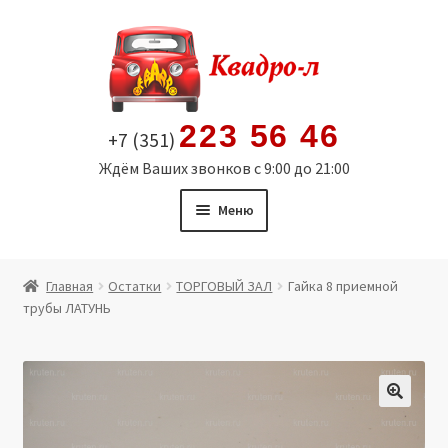
Перейти
Перейти
к
к
навигации
содержимому
223 56 46
+7 (351)
Ждём Ваших звонков с 9:00 до 21:00
Меню
Главная
Главная
Остатки
ТОРГОВЫЙ ЗАЛ
Гайка 8 приемной
трубы ЛАТУНЬ
Витрина
Мой аккаунт
Политика в отношении обработки персональных
🔍
данных