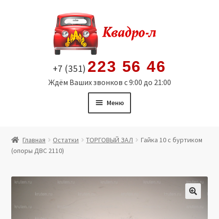
Перейти
Перейти
к
к
навигации
содержимому
223 56 46
+7 (351)
Ждём Ваших звонков с 9:00 до 21:00
Меню
Главная
Главная
Остатки
ТОРГОВЫЙ ЗАЛ
Гайка 10 с буртиком
(опоры ДВС 2110)
Витрина
Мой аккаунт
Политика в отношении обработки персональных
🔍
данных