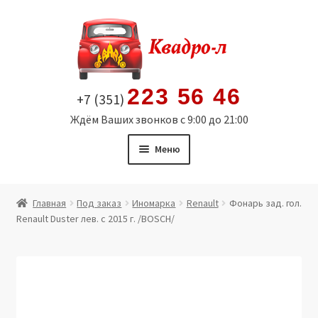
Перейти
Перейти
к
к
навигации
содержимому
223 56 46
+7 (351)
Ждём Ваших звонков с 9:00 до 21:00
Меню
Главная
Главная
Под заказ
Иномарка
Renault
Фонарь зад. гол.
Renault Duster лев. с 2015 г. /BOSCH/
Витрина
Мой аккаунт
Политика в отношении обработки персональных
данных