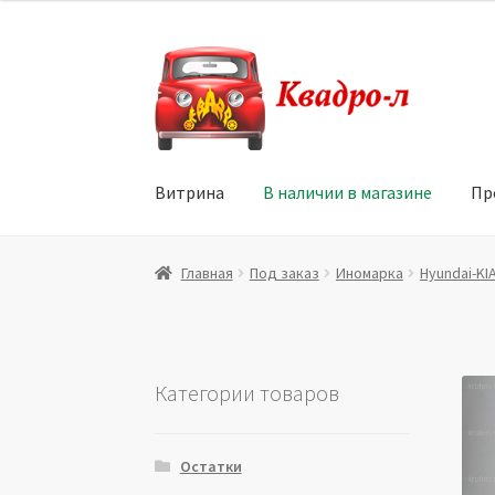
Перейти
Перейти
к
к
навигации
содержимому
Витрина
В наличии в магазине
Пр
Главная
Витрина
Мой аккаунт
Политика в 
Главная
Под заказ
Иномарка
Hyundai-KI
Юридические данные
Категории товаров
Остатки