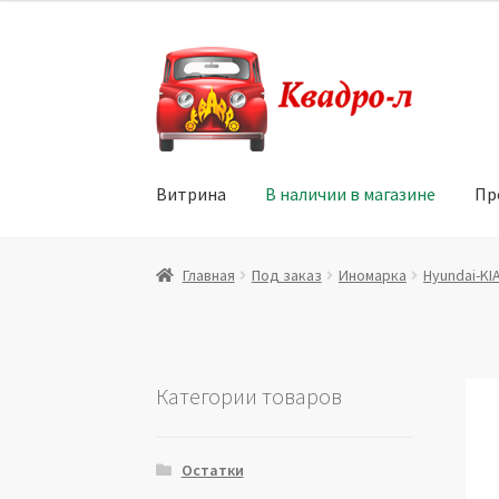
Перейти
Перейти
к
к
навигации
содержимому
Витрина
В наличии в магазине
Пр
Главная
Витрина
Мой аккаунт
Политика в 
Главная
Под заказ
Иномарка
Hyundai-KI
Юридические данные
Категории товаров
Остатки