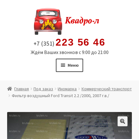
Перейти
Перейти
к
к
навигации
содержимому
223 56 46
+7 (351)
Ждём Ваших звонков с 9:00 до 21:00
Меню
Главная
Главная
Под заказ
Иномарка
Коммерческий транспорт
Фильтр воздушный Ford Transit 2.2 /2000, 2007 г.в./
Витрина
Мой аккаунт
Политика в отношении обработки персональных
🔍
данных