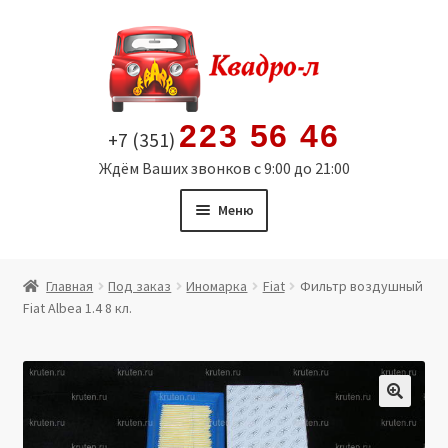
Перейти
Перейти
к
к
навигации
содержимому
223 56 46
+7 (351)
Ждём Ваших звонков с 9:00 до 21:00
Меню
Главная
Главная
Под заказ
Иномарка
Fiat
Фильтр воздушный
Fiat Albea 1.4 8 кл.
Витрина
Мой аккаунт
Политика в отношении обработки персональных
🔍
данных