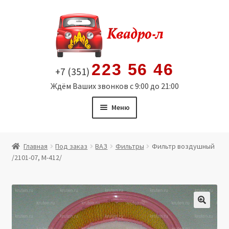
Перейти
Перейти
к
к
навигации
содержимому
223 56 46
+7 (351)
Ждём Ваших звонков с 9:00 до 21:00
Меню
Главная
Главная
Под заказ
ВАЗ
Фильтры
Фильтр воздушный
/2101-07, М-412/
Витрина
Мой аккаунт
Политика в отношении обработки персональных
🔍
данных