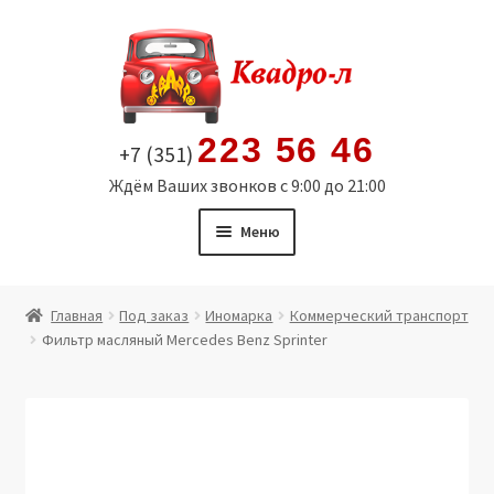
Перейти
Перейти
к
к
навигации
содержимому
223 56 46
+7 (351)
Ждём Ваших звонков с 9:00 до 21:00
Меню
Главная
Главная
Под заказ
Иномарка
Коммерческий транспорт
Фильтр масляный Mercedes Benz Sprinter
Витрина
Мой аккаунт
Политика в отношении обработки персональных
данных