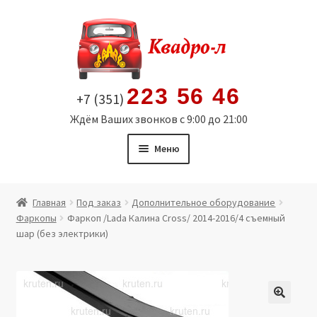
Перейти
Перейти
к
к
навигации
содержимому
223 56 46
+7 (351)
Ждём Ваших звонков с 9:00 до 21:00
Меню
Главная
Главная
Под заказ
Дополнительное оборудование
Фаркопы
Фаркоп /Lada Калина Cross/ 2014-2016/4 съемный
Витрина
шар (без электрики)
Мой аккаунт
Политика в отношении обработки персональных
🔍
данных