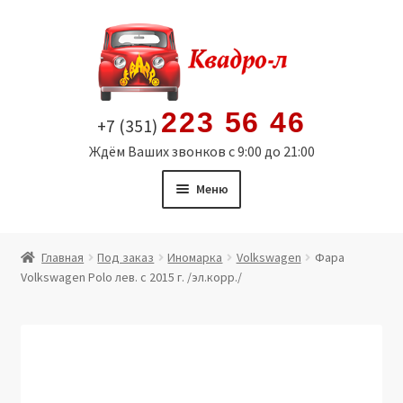
Перейти
Перейти
к
к
навигации
содержимому
223 56 46
+7 (351)
Ждём Ваших звонков с 9:00 до 21:00
Меню
Главная
Главная
Под заказ
Иномарка
Volkswagen
Фара
Volkswagen Polo лев. с 2015 г. /эл.корр./
Витрина
Мой аккаунт
Политика в отношении обработки персональных
данных