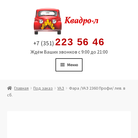
Перейти
Перейти
к
к
навигации
содержимому
223 56 46
+7 (351)
Ждём Ваших звонков с 9:00 до 21:00
Меню
Главная
Главная
Под заказ
УАЗ
Фара /УАЗ 2360 Профи/ лев. в
сб.
Витрина
Мой аккаунт
Политика в отношении обработки персональных
данных