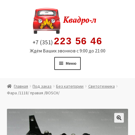
Перейти
Перейти
к
к
навигации
содержимому
223 56 46
+7 (351)
Ждём Ваших звонков с 9:00 до 21:00
Меню
Главная
Главная
Под заказ
Без категории
Светотехника
Фара /1118/ правая /BOSCH/
Витрина
Мой аккаунт
Политика в отношении обработки персональных
🔍
данных