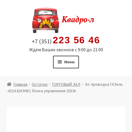
Перейти
Перейти
к
к
навигации
содержимому
223 56 46
+7 (351)
Ждём Ваших звонков с 9:00 до 21:00
Меню
Главная
Главная
Остатки
ТОРГОВЫЙ ЗАЛ
Эл. проводка ГАЗель
-4216 БИЗНЕС блока управления 2010г.
Витрина
Мой аккаунт
Политика в отношении обработки персональных
данных