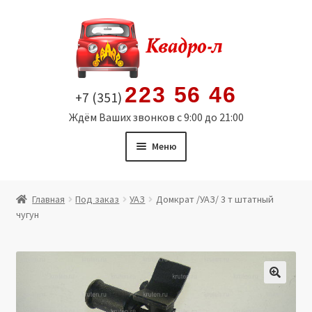
Перейти
Перейти
к
к
навигации
содержимому
223 56 46
+7 (351)
Ждём Ваших звонков с 9:00 до 21:00
Меню
Главная
Главная
Под заказ
УАЗ
Домкрат /УАЗ/ 3 т штатный
чугун
Витрина
Мой аккаунт
Политика в отношении обработки персональных
🔍
данных