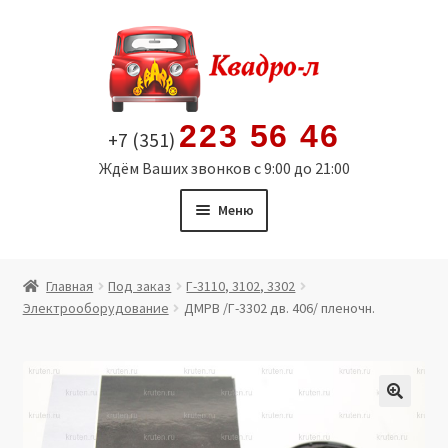
Перейти
Перейти
к
к
навигации
содержимому
223 56 46
+7 (351)
Ждём Ваших звонков с 9:00 до 21:00
Меню
Главная
Главная
Под заказ
Г-3110, 3102, 3302
Электрооборудование
ДМРВ /Г-3302 дв. 406/ пленочн.
Витрина
Мой аккаунт
Политика в отношении обработки персональных
🔍
данных