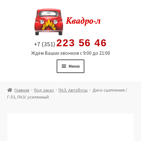
Перейти
Перейти
к
к
навигации
содержимому
223 56 46
+7 (351)
Ждём Ваших звонков с 9:00 до 21:00
Меню
Главная
Главная
Под заказ
ПАЗ, Автобусы
Диск сцепления /
Г-53, ПАЗ/ усиленный
Витрина
Мой аккаунт
Политика в отношении обработки персональных
данных