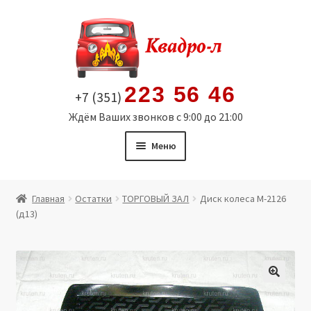
Перейти
Перейти
к
к
навигации
содержимому
223 56 46
+7 (351)
Ждём Ваших звонков с 9:00 до 21:00
Меню
Главная
Главная
Остатки
ТОРГОВЫЙ ЗАЛ
Диск колеса М-2126
(д13)
Витрина
Мой аккаунт
Политика в отношении обработки персональных
🔍
данных