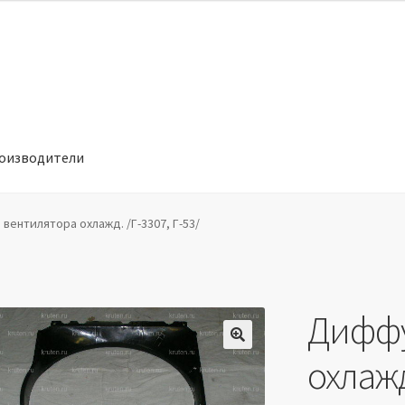
оизводители
отношении обработки персональных данных
Производители
ентилятора охлажд. /Г-3307, Г-53/
Диффу
🔍
охлажд