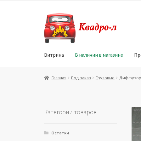
Перейти
Перейти
к
к
навигации
содержимому
Витрина
В наличии в магазине
Пр
Главная
Витрина
Мой аккаунт
Политика в 
Главная
Под заказ
Грузовые
Диффузор в
Юридические данные
Категории товаров
Остатки