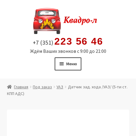
Перейти
Перейти
к
к
навигации
содержимому
223 56 46
+7 (351)
Ждём Ваших звонков с 9:00 до 21:00
Меню
Главная
Главная
Под заказ
УАЗ
Датчик зад. хода /УАЗ/ (5-ти ст.
КПП АДС)
Витрина
Мой аккаунт
Политика в отношении обработки персональных
данных